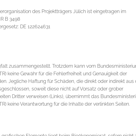
organisation des Projektträgers Jülich ist eingetragen im
HR B 3498
ergesetz: DE 122624631
gfalt zusammengestellt. Trotzdem kann vom Bundesministeriu
 keine Gewähr für die Fehlerfreiheit und Genauigkeit der
 Jegliche Haftung für Schäden, die direkt oder indirekt aus 
geschlossen, soweit diese nicht auf Vorsatz oder grober
seiten Dritter verweisen (Links), übernimmt das Bundesminister
 keine Verantwortung für die Inhalte der verlinkten Seiten.
d grafischen Elemente liegt beim Bioökonomierat, sofern nicht