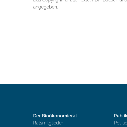
angegeben.
Der Bioökonomierat
Publi
Ratsmitglieder
Positi