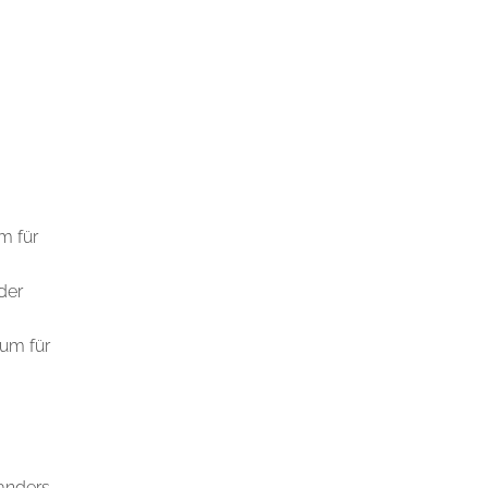
m für
der
ium für
 anders