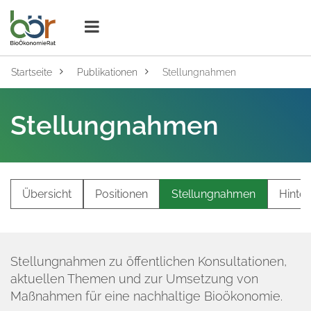
Klicken um die Navigation zu öffnen
Zur Hauptnavigation
Zum Inhalt
Zum Seitenende
Sie befinden sich aktuell auf der Sei
Startseite
Publikationen
Stellungnahmen
Stellungnahmen
Übersicht
Positionen
Stellungnahmen
Hinte
Stellungnahmen zu öffentlichen Konsultationen,
aktuellen Themen und zur Umsetzung von
Maßnahmen für eine nachhaltige Bioökonomie.