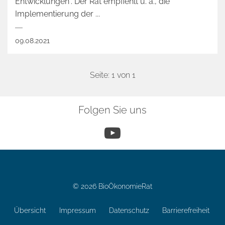
Entwicklungen“. Der Rat empfiehlt u. a., die
Implementierung der ...
09.08.2021
Seite: 1 von 1
Folgen Sie uns
YouTube
© 2026 BioÖkonomieRat
Übersicht
Impressum
Datenschutz
Barrierefreiheit