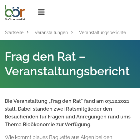
Klicken um die Navigation zu öffnen
Zur Hauptnavigation
Zur Suche
Zum Inhalt
Zum Seitenende
Startseite
Veranstaltungen
Veranstaltungsberichte
Frag den Rat –
Veranstaltungsbericht
Die Veranstaltung „Frag den Rat“ fand am 03.12.2021
statt. Dabei standen zwei Ratsmitglieder den
Besuchenden für Fragen und Anregungen rund ums
Thema Bioökonomie zur Verfügung.
Wie kommt blaues Baguette aus Algen bei den